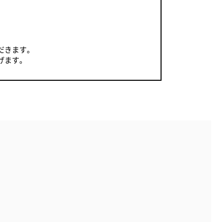
レクセル
。
イ消耗品
だきます。
げます。
Esselte
Xyron
エセルテ
ザイロン