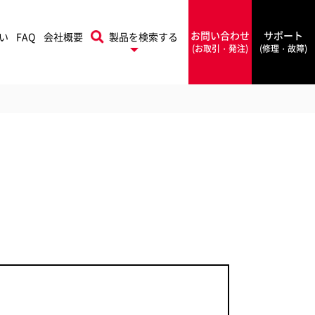
お問い合わせ
サポート
い
FAQ
会社概要
製品を検索する
(お取引・発注)
(修理・故障)
プリントフィニッシング
本機
Rapid
ソリューションズ
ラピッド
PowerA
ワーエー
フォルダー
シールメーカー
Rexel