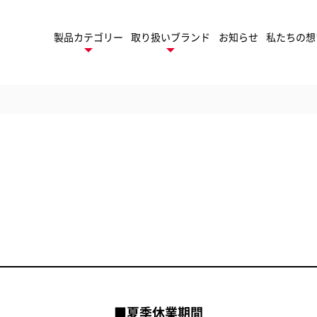
製品カテゴリー
取り扱いブランド
お知らせ
私たちの想
デスクトップ
ネーター
製
ロールラミネーター
トフィニッシング
TruSens
ューション
トゥルーセンス
パ
モバイル
ゲーム周辺機器
ファイル
セサリー
■夏季休業期間