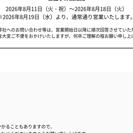
2026年8月11日（火・祝）～2026年8月18日（火）
※2026年8月19日（水）より、通常通り営業いたします
納用品
アートマテリアル
サプラ
弊社へのお問い合わせ等は、営業開始日以降に順次回答させていた
は大変ご不便をおかけいたしますが、何卒ご理解の程お願い申し上
rwent
Leitz
ウェント
ライツ
かかることもありますので、