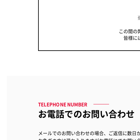
ステープル針
収
この間の
皆様に
Kensington
De
ケンジントン
ダー
TELEPHONE NUMBER
お電話でのお問い合わせ
メールでのお問い合わせの場合、ご返信に数日