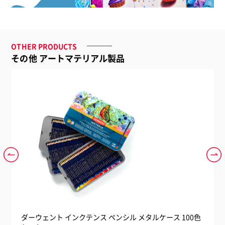
品名
OTHER PRODUCTS
ダーウェント クロマフロー メタルケース 150色セット
その他 アートマテリアル製品
品番
2306263
単品コード
5028252638210
ロット
1
ダーウェント インクテンス ペンシル メタルケース 100色
ダー