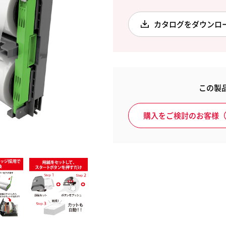
カタログをダウンロ
納用品
アートマテリアル
サプラ
rwent
Leitz
ウェント
ライツ
この製
購入をご検討のお客様