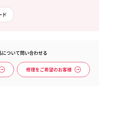
レクセル
ード
イ消耗品
Esselte
Xyron
エセルテ
ザイロン
品について問い合わせる
修理をご希望のお客様