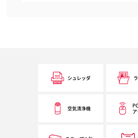
シュレッダ
ラ
P
空気清浄機
ア