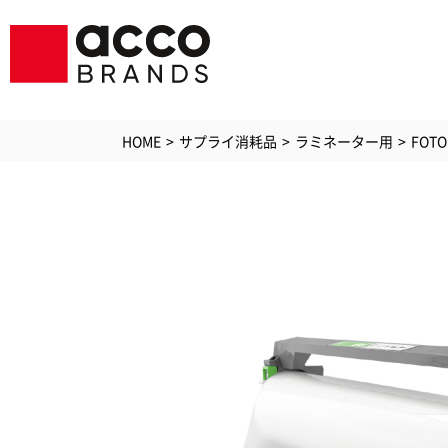
HOME
サプライ消耗品
ラミネーター用
FOT
シュレッダ
ラミ
GBC
GBCプリン
ソリ
ジービーシー
PC・
空気清浄機
アク