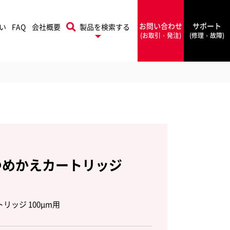
お問い合わせ
サポート
い
FAQ
会社概要
製品を検索する
(お取引・発注)
(修理・故障)
プリントフィニッシング
本機
Rapid
ソリューションズ
ラピッド
用つめかえカートリッジ
PowerA
ワーエー
リッジ 100μm用
フォルダー
シールメーカー
Rexel