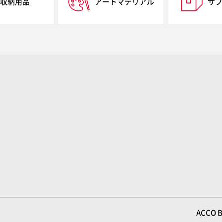
収納用品
アートマテリアル
サ
ACCO B