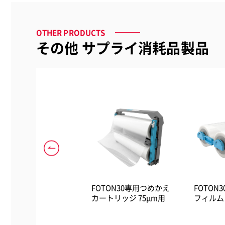
OTHER PRODUCTS
その他 サプライ消耗品製品
uSens Z-6000用 交換
FOTON30専用つめかえ
FOTON
ィルター
カートリッジ 75μm用
フィルム 