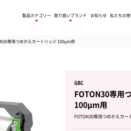
製品カテゴリー
取り扱いブランド
お知らせ
私たちの想
ON30専用つめかえカートリッジ 100μm用
デスクトップ
ネーター
製
ロールラミネーター
GBC
FOTON30専
トフィニッシング
TruSens
100μm用
ューション
トゥルーセンス
パ
モバイル
ゲーム周辺機器
FOTON30専用つめかえカート
ファイル
セサリー