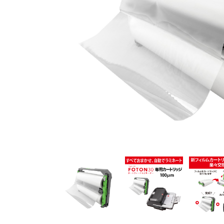
ステープル針
収
Kensington
De
ケンジントン
ダー