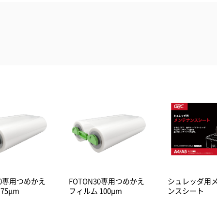
30専用つめかえ
FOTON30専用つめかえ
シュレッダ用
75μm
フィルム 100μm
ンスシート