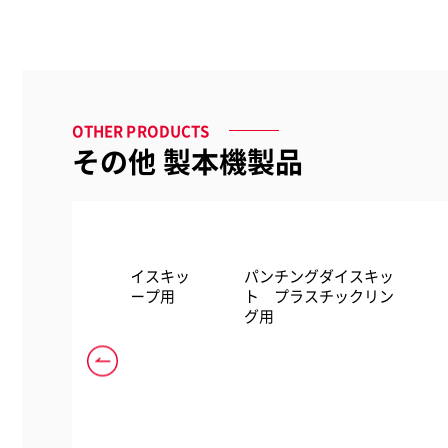
品番
品名
サイズ
OTHER PRODUCTS
質量
その他 製本機製品
消費電力
電源
パンチ
ンチングダイスキッ
パンチングダイスキッ
 ツインループ用
ト プラスチックリン
バインド
グ用
最大製本厚
製本タイプ
製本サイズ
マグナパ