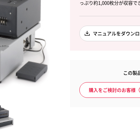
っぷり約1,000枚分が収容
納用品
アートマテリアル
サプラ
マニュアルをダウンロ
rwent
Leitz
ウェント
ライツ
この製
購入をご検討のお客様