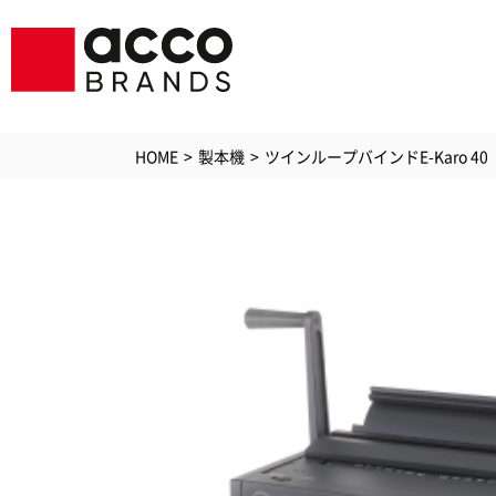
HOME
製本機
ツインループバインドE-Karo 40
シュレッダ
ラミ
GBC
GBCプリン
ソリ
ジービーシー
PC・
空気清浄機
アク