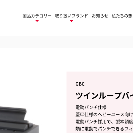
製品カテゴリー
取り扱いブランド
お知らせ
私たちの想
デスクトップ
ネーター
製
ロールラミネーター
GBC
ツインループバイン
トフィニッシング
TruSens
ューション
トゥルーセンス
パ
電動パンチ仕様
堅牢仕様のヘビーユース向
モバイル
ゲーム周辺機器
ファイル
セサリー
電動パンチ採用で、製本頻度
類に電動でパンチできるフィ