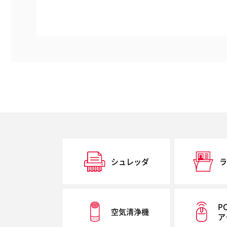
シュレッダ
ラ
P
空気清浄機
ア