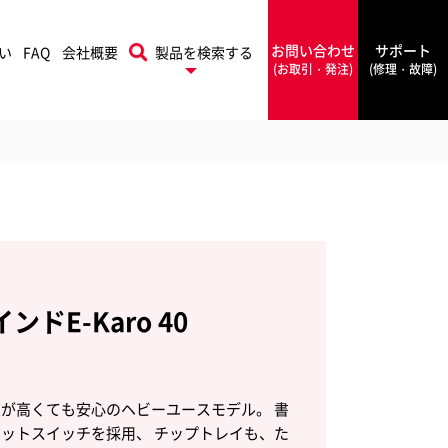
お問い合わせ
サポート
い
FAQ
会社概要
製品を検索する
(お取引・発注)
(修理・故障)
プリントフィニッシング
本機
Rapid
ソリューションズ
ラピッド
ドE-Karo 40
PowerA
ワーエー
け
フォルダー
シールメーカー
が高くても安心のヘビーユースモデル。 書
Rexel
ットスイッチを採用、 チップトレイも、た