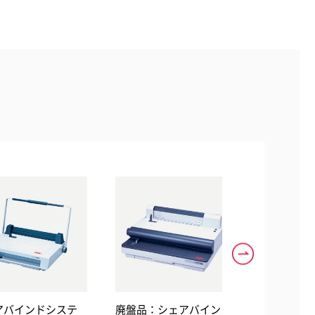
 40
110枚程度
ドシステ
廃盤品：シェアバイン
サーマバインド500T