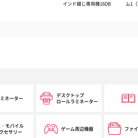
インド綴じ専用機16DB
ム1（SB1000)
デスクトップ
ミネーター
ロールラミネーター
C・モバイル
ゲーム周辺機器
ファ
クセサリー