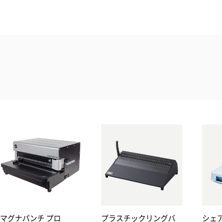
GTLEKARO
ツインループバインドE-Karo
W420 x D385 x H260 mm
26.0 kg
200W
AC100V, 50/60Hz
電動パンチ／20枚まで
手動バインド
14mmまで コピー用紙最大
ツインループバインド
A4長辺サイズ
ンチ プロ
プラスチックリングバ
シェアバイン