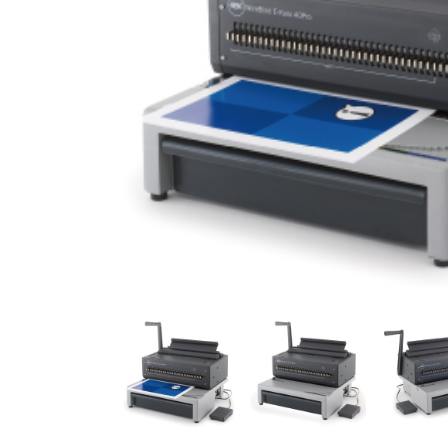
ステープル針
収
Kensington
De
ケンジントン
ダー