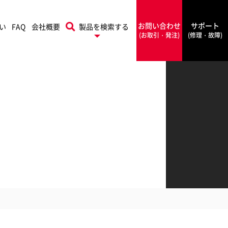
お問い合わせ
サポート
い
FAQ
会社概要
製品を検索する
(お取引・発注)
(修理・故障)
プリントフィニッシング
本機
Rapid
ソリューションズ
ラピッド
PowerA
ワーエー
フォルダー
シールメーカー
Rexel