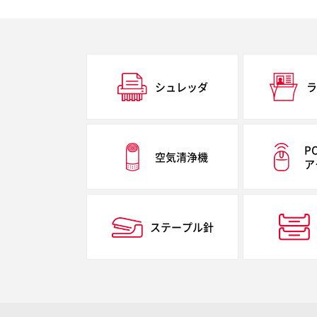
シュレッダ
ラ
P
空気清浄機
ア
ステープル針