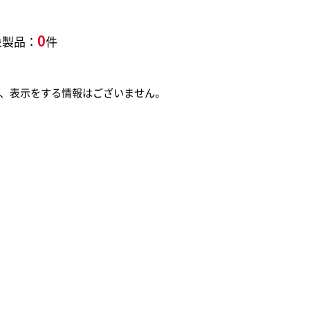
0
象製品：
件
納用品
アートマテリアル
サプラ
rwent
Leitz
、表示をする情報はございません。
ウェント
ライツ