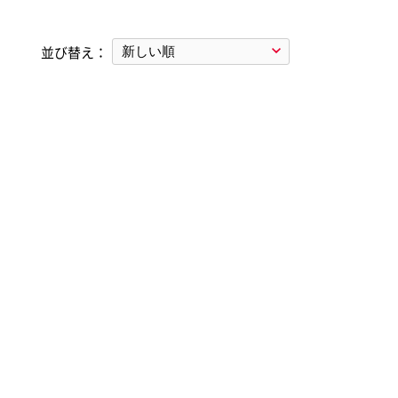
レクセル
並び替え：
イ消耗品
Esselte
Xyron
エセルテ
ザイロン