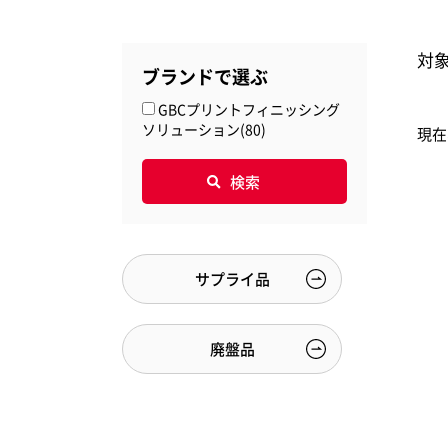
対
ブランドで選ぶ
ステープル針
収
GBCプリントフィニッシング
Kensington
De
ソリューション(80)
現在
ケンジントン
ダー
サプライ品
廃盤品