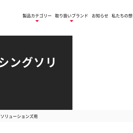
製品カテゴリー
取り扱いブランド
お知らせ
私たちの想
シングソリ
デスクトップ
ネーター
製
ロールラミネーター
トフィニッシング
TruSens
ューション
トゥルーセンス
パ
モバイル
グソリューションズ用
ゲーム周辺機器
ファイル
セサリー