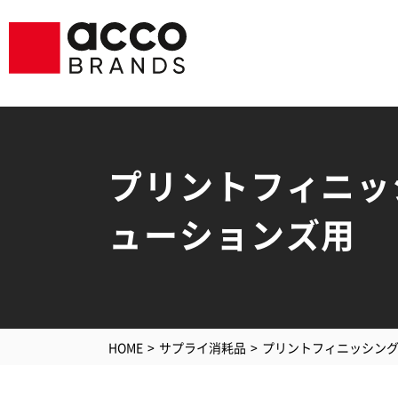
プリントフィニッ
ューションズ用
シュレッダ
ラミ
GBC
GBCプリン
ソリ
ジービーシー
PC・
HOME
サプライ消耗品
プリントフィニッシン
空気清浄機
アク