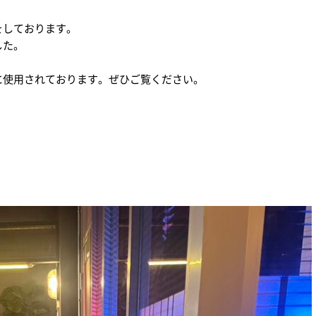
をしております。
した。
納用品
アートマテリアル
サプラ
に使用されております。ぜひご覧ください。
rwent
Leitz
ウェント
ライツ