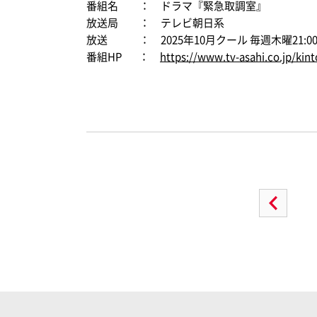
番組名 ： ドラマ『緊急取調室』
放送局 ： テレビ朝日系
放送 ：
2025
年
10
月クール 毎週木曜
21:0
番組
HP
：
https://www.tv-asahi.co.jp/kint