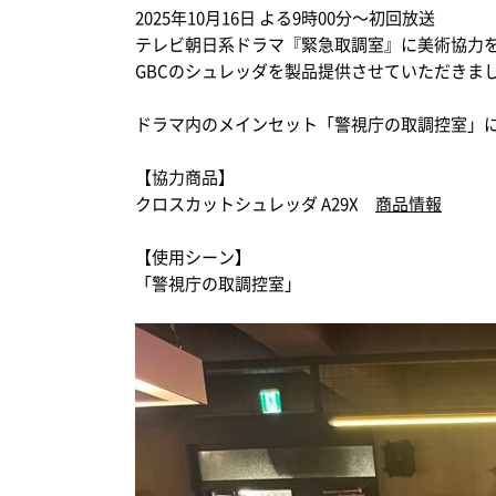
2025
年
10
月
16
日 よる
9
時
00
分～初回放送
テレビ朝日系ドラマ『緊急取調室』に美術協力
GBC
のシュレッダを製品提供させていただきま
ステープル針
収
ドラマ内のメインセット「警視庁の取調控室」
Kensington
De
ケンジントン
ダー
【協力商品】
クロスカットシュレッダ A29X
商品情報
【使用シーン】
「警視庁の取調控室」