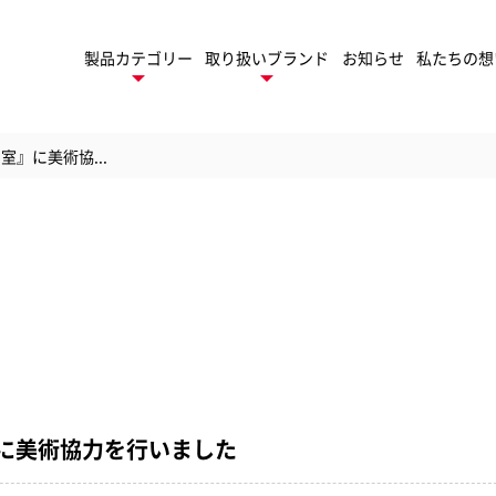
製品カテゴリー
取り扱いブランド
お知らせ
私たちの想
』に美術協...
デスクトップ
ネーター
製
ロールラミネーター
トフィニッシング
TruSens
ューション
トゥルーセンス
パ
モバイル
ゲーム周辺機器
ファイル
に美術協力を行いました
セサリー