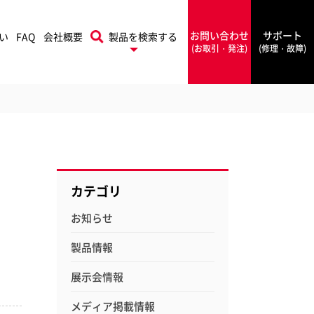
お問い合わせ
サポート
い
FAQ
会社概要
製品を検索する
(お取引・発注)
(修理・故障)
プリントフィニッシング
本機
Rapid
ソリューションズ
カテゴリ
ラピッド
お知らせ
PowerA
製品情報
ワーエー
展示会情報
フォルダー
シールメーカー
Rexel
メディア掲載情報