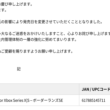
お慶び申し上げます。
ます。
延の影響により発売日を変更させていただくこととなりました。
納用品
アートマテリアル
サプラ
rwent
Leitz
多大なるご迷惑をおかけいたしますこと、心よりお詫び申し上げま
ウェント
ライツ
社内管理体制の一層の強化に努めてまいります。
ぬご愛顧を賜りますようお願い申し上げます。
記
JAN / UPCコー
or Xbox Series X|S –
ボーダーランズ
SE
617885145711