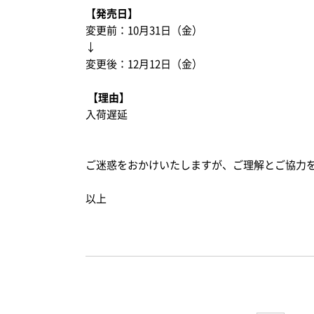
【発売日】
変更前：
10
月
31
日（金）
↓
変更後：
12
月
12
日（金）
【理由】
入荷遅延
ご迷惑をおかけいたしますが、ご理解とご協力
以上