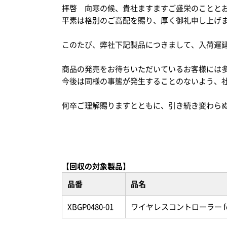
拝啓 向寒の候、貴社ますますご盛栄のことと
平素は格別のご高配を賜り、厚く御礼申し上げ
このたび、弊社下記製品につきまして、入荷遅
ステープル針
収
Kensington
De
商品の発売をお待ちいただいているお客様には
ケンジントン
ダー
今後は同様の事態が発生することのないよう、
何卒ご理解賜りますとともに、引き続き変わら
【回収の対象製品】
品番
品名
XBGP0480-01
ワイヤレスコントローラー
f