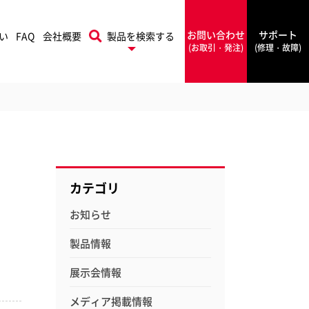
お問い合わせ
サポート
い
FAQ
会社概要
製品を検索する
(お取引・発注)
(修理・故障)
プリントフィニッシング
本機
Rapid
ソリューションズ
カテゴリ
ラピッド
お知らせ
PowerA
製品情報
ワーエー
展示会情報
フォルダー
シールメーカー
Rexel
メディア掲載情報