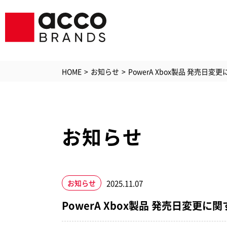
HOME
お知らせ
PowerA Xbox製品 発売日変更に.
お知らせ
シュレッダ
ラミ
GBC
GBCプリン
ソリ
ジービーシー
2025.11.07
お知らせ
PC・
空気清浄機
PowerA Xbox製品 発売日変更
アク