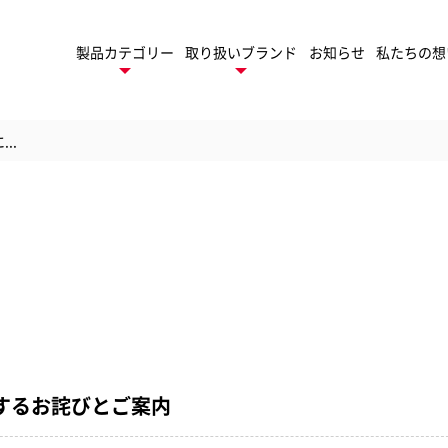
製品カテゴリー
取り扱いブランド
お知らせ
私たちの想
..
デスクトップ
ネーター
製
ロールラミネーター
トフィニッシング
TruSens
ューション
トゥルーセンス
パ
モバイル
ゲーム周辺機器
ファイル
に関するお詫びとご案内
セサリー