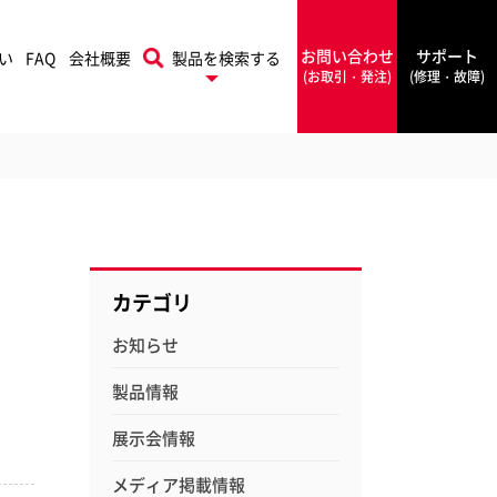
お問い合わせ
サポート
い
FAQ
会社概要
製品を検索する
(お取引・発注)
(修理・故障)
プリントフィニッシング
本機
Rapid
ソリューションズ
カテゴリ
ラピッド
お知らせ
PowerA
製品情報
ワーエー
展示会情報
フォルダー
シールメーカー
Rexel
メディア掲載情報