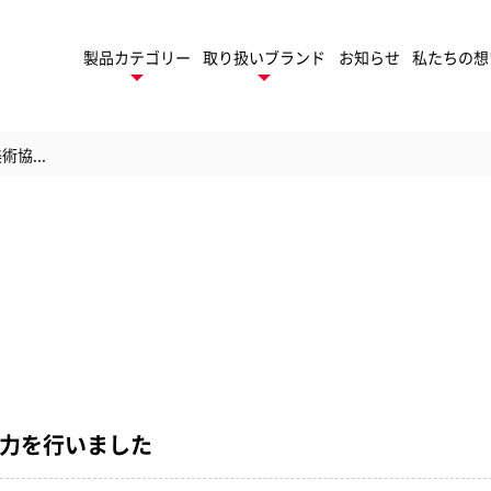
製品カテゴリー
取り扱いブランド
お知らせ
私たちの想
術協...
デスクトップ
ネーター
製
ロールラミネーター
トフィニッシング
TruSens
ューション
トゥルーセンス
パ
モバイル
ゲーム周辺機器
ファイル
術協力を行いました
セサリー