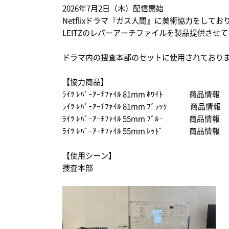
2026年7月2日（木）配信開始
Netflixドラマ『ガス人間』に美術協力をしてお
LEITZのレバーアーチファイルを製品提供させ
ステープル針
収
ドラマ内の捜査本部のセットに使用されており
Kensington
De
ケンジントン
ダー
【協力商品】
ﾗｲﾂ ﾚﾊﾞｰｱｰﾁﾌｧｲﾙ
81mm
ﾎﾜｲﾄ
商品情報
ﾗｲﾂ ﾚﾊﾞｰｱｰﾁﾌｧｲﾙ
81mm
ﾌﾞﾗｯｸ
商品情報
ﾗｲﾂ ﾚﾊﾞｰｱｰﾁﾌｧｲﾙ
55mm
ﾌﾞﾙｰ
商品情報
ﾗｲﾂ ﾚﾊﾞｰｱｰﾁﾌｧｲﾙ
55mm
ﾚｯﾄﾞ
商品情報
【使用シーン】
捜査本部