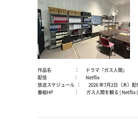
作品名
：
ドラマ『ガス人間』
配信
：
Netflix
放送スケジュール
：
2026
年
7
月
2
日（木）配
番組
HP
：
ガス人間を観る | Netfl