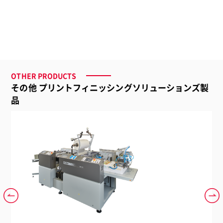
品番
OTHER PRODUCTS
アークティック イーグル 1400
その他 プリントフィニッシングソリューションズ製
品名
品
AE1400
価格
1,260,000円（本体価格 1,200,000円）
サイズ
1,720mm（W）×700mm（D）×1,210mm（H）