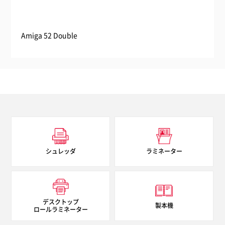
質量
150kg
Amiga 52 Double
Ami
消費電力
0.7A
電源
単相100V
最大ラミネート厚
1,400mm
シュレッダ
ラミネーター
加工速度
最大2,500mm/分（可変式）
デスクトップ
製本機
ロールラミネーター
ローラー回転