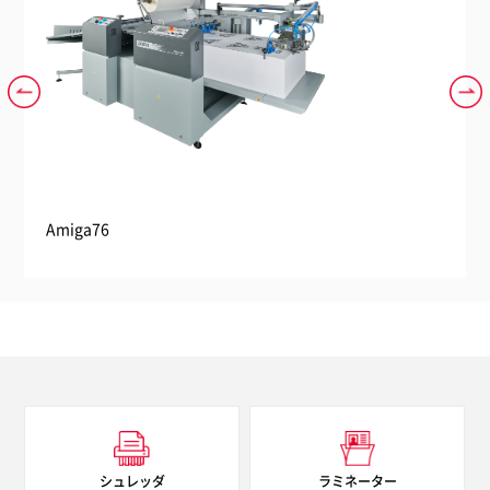
空気圧回路
0.6MPa 65L/分
オプション
オートスタッカー、エアシャフト、除
電ユニット、
消費電力
10.5kVA
電流
60A
電圧
3相 400V AC
質量
878 kg
Amiga76
GBC
シュレッダ
ラミネーター