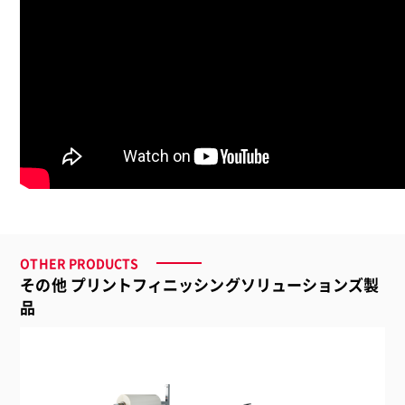
品名
Amiga 52 Double
ラミネート加工速度
25m/分 ※1
用紙サイズ（最大）
560×800㎜
OTHER PRODUCTS
用紙サイズ（最小）
200×200㎜
その他 プリントフィニッシングソリューションズ製
用紙厚
115～600ｇ/㎡
品
最大堆積高
520㎜
フィルム材質
OPP
ウォームアップタイム
約4分
加工物オーバーラップ
±1㎜
サイズ
L3,410×W1,020×H1,646㎜