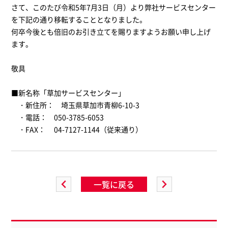
さて、このたび令和
5
年
7
月
3
日（月）より弊社サービスセンター
を下記の通り移転することとなりました。
何卒今後とも倍旧のお引き立てを賜りますようお願い申し上げ
ます。
敬具
■新名称「草加サービスセンター」
・新住所： 埼玉県草加市青柳
6-10-3
・電話： 050-3785-6053
・
FAX
：
04-7127-1144（従来通り）
一覧に戻る