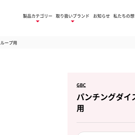
製品カテゴリー
取り扱いブランド
お知らせ
私たちの想
ンループ用
デスクトップ
ネーター
製
ロールラミネーター
GBC
パンチングダイ
トフィニッシング
TruSens
用
ューション
トゥルーセンス
パ
モバイル
ゲーム周辺機器
ファイル
セサリー