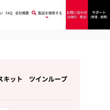
お問い合わせ
サポート
い
FAQ
会社概要
製品を検索する
(お取引・発注)
(修理・故障)
プリントフィニッシング
本機
Rapid
ソリューションズ
ラピッド
スキット ツインループ
PowerA
ワーエー
フォルダー
シールメーカー
Rexel