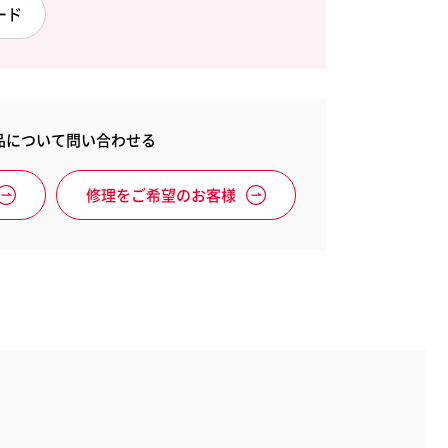
レクセル
ード
イ消耗品
Esselte
Xyron
品について問い合わせる
エセルテ
ザイロン
修理をご希望のお客様