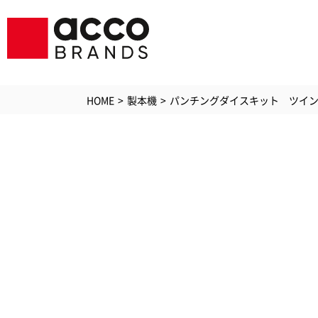
HOME
製本機
パンチングダイスキット ツイ
シュレッダ
ラミ
GBC
GBCプリン
ソリ
ジービーシー
PC・
空気清浄機
アク