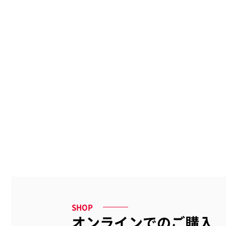
ステープル針
収
Kensington
De
ケンジントン
ダー
SHOP
オンラインでのご購入