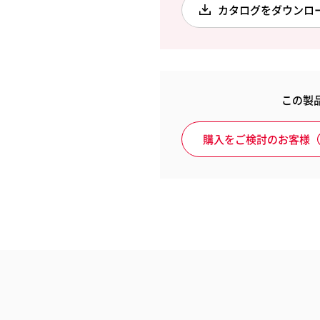
カタログをダウンロ
納用品
アートマテリアル
サプラ
rwent
Leitz
この製
ウェント
ライツ
購入をご検討のお客様