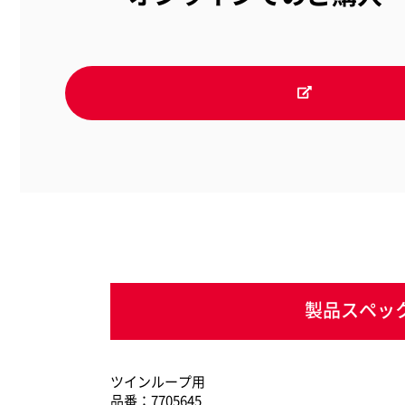
製品スペッ
ツインループ用
品番：7705645