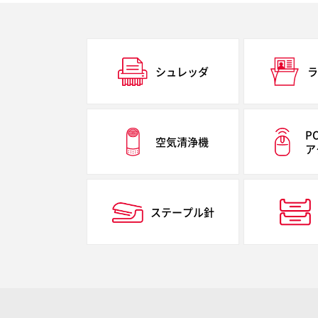
シュレッダ
ラ
P
空気清浄機
ア
ステープル針