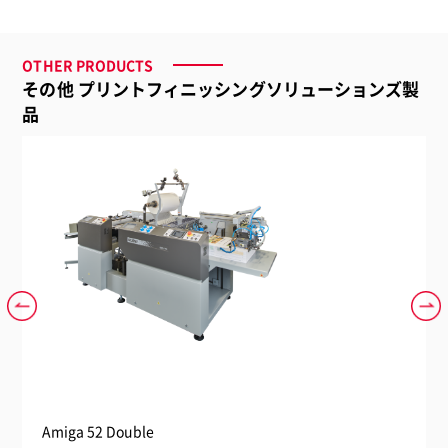
品名
OTHER PRODUCTS
フラットベッドアプリケーター FB1630H－HA
その他 プリントフィニッシングソリューションズ製
品番
品
GFB1630H－HA
価格
open
サイズ
W3475 x D1960 x H1135 mm
質量
500 kg
Amiga 52 Double
Ami
電源