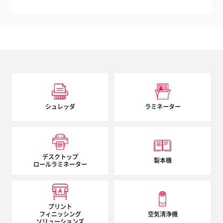
単相 100V
消費電力
14A
加工幅
1600×3000 mm
シュレッダ
ラミネーター
最大加工圧
55mm
デスクトップ
製本機
ロールラミネーター
LED内照式
有り
プリント
ローラー直径
フィニッシング
空気清浄機
ソリューションズ